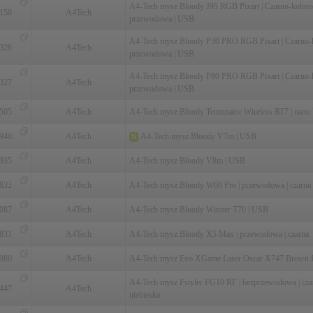
A4-Tech mysz Bloody J95 RGB Pixart | Czarno-koloro
158
A4Tech
przewodowa | USB
A4-Tech mysz Bloody P30 PRO RGB Pixart | Czarno-k
326
A4Tech
przewodowa | USB
A4-Tech mysz Bloody P80 PRO RGB Pixart | Czarno-k
327
A4Tech
przewodowa | USB
505
A4Tech
A4-Tech mysz Bloody Terminator Wireless RT7 | nan
940
A4Tech
A4-Tech mysz Bloody V7m | USB
N
935
A4Tech
A4-Tech mysz Bloody V8m | USB
832
A4Tech
A4-Tech mysz Bloody W60 Pro | przewodowa | czarna
087
A4Tech
A4-Tech mysz Bloody Winner T70 | USB
831
A4Tech
A4-Tech mysz Bloody X5 Max | przewodowa | czarna
980
A4Tech
A4-Tech mysz Evo XGame Laser Oscar X747 Brown F
A4-Tech mysz Fstyler FG10 RF | bezprzewodowa | cza
447
A4Tech
niebieska