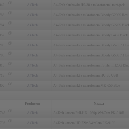
942
A4Tech
A4-Tech słuchawki HS-30 z mikrofonem | mini-jack
783
A4Tech
A4-Tech słuchawki z mikrofonem Bloody G200S Red
784
A4Tech
A4-Tech słuchawki z mikrofonem Bloody G220S Blac
057
A4Tech
A4-Tech słuchawki z mikrofonem Bloody G437 Black
785
A4Tech
A4-Tech słuchawki z mikrofonem Bloody G575 7.1 Bl
786
A4Tech
A4-Tech słuchawki z mikrofonem Bloody G580 7.1 Bl
815
A4Tech
A4-Tech słuchawki z mikrofonem FStyler FH200i Bla
718
A4Tech
A4-Tech słuchawki z mikrofonem HU-35 USB
800
A4Tech
A4-Tech słuchawki z mikrofonem MK-650 Blue
Producent
Nazwa
748
A4Tech
A4Tech kamera Full-HD 1080p WebCam PK-910H
703
A4Tech
A4Tech kamera HD 720p WebCam PK-910P