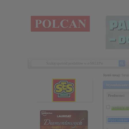
Jesteś tutaj:
Stro
Wyszukiwanie r
Producenci
szukaj w op