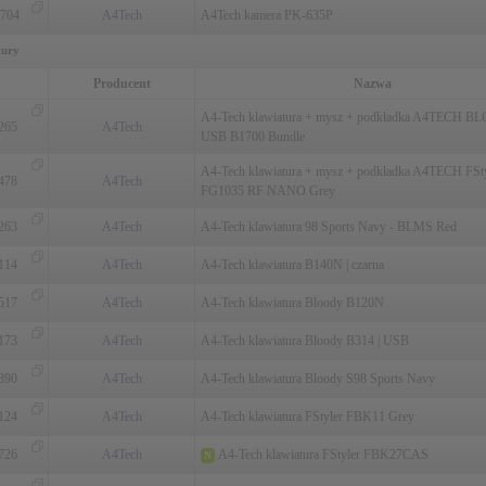
704
A4Tech
A4Tech kamera PK-635P
tury
Producent
Nazwa
A4-Tech klawiatura + mysz + podkładka A4TECH 
265
A4Tech
USB B1700 Bundle
A4-Tech klawiatura + mysz + podkładka A4TECH FSt
478
A4Tech
FG1035 RF NANO Grey
263
A4Tech
A4-Tech klawiatura 98 Sports Navy - BLMS Red
114
A4Tech
A4-Tech klawiatura B140N | czarna
517
A4Tech
A4-Tech klawiatura Bloody B120N
173
A4Tech
A4-Tech klawiatura Bloody B314 | USB
390
A4Tech
A4-Tech klawiatura Bloody S98 Sports Navy
124
A4Tech
A4-Tech klawiatura FStyler FBK11 Grey
726
A4Tech
A4-Tech klawiatura FStyler FBK27CAS
N