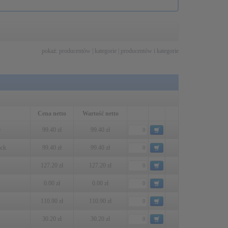
pokaż:
producentów
|
kategorie
|
producentów i kategorie
Cena netto
Wartość netto
e
99.40 zł
99.40 zł
ack
99.40 zł
99.40 zł
127.20 zł
127.20 zł
0.00 zł
0.00 zł
110.90 zł
110.90 zł
30.20 zł
30.20 zł