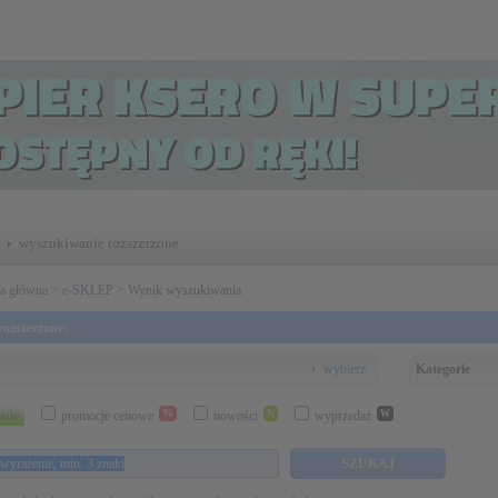
wyszukiwanie rozszerzone
na główna
>
e-SKLEP
> Wynik wyszukiwania
ozszerzone:
wybierz
Kategorie
%
N
isie
promocje cenowe
nowości
wyprzedaż
W