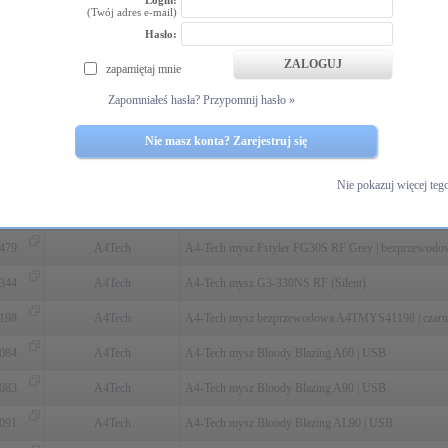
259
A4Tech
czerwona
(Twój adres e-mail)
Hasło:
A4-Tech mysz Bloody W95 Max USB Sports Navy | c
258
A4Tech
czerwona
zapamiętaj mnie
A4-Tech mysz Bloody W95 Max USB Sports Red | cza
Zapomniałeś hasła? Przypomnij hasło »
257
A4Tech
czerwona
Nie masz konta? Zarejestruj się
715
A4Tech
A4-Tech mysz Fstyler FB35 RF | bezprzewodowa | biał
716
A4Tech
A4-Tech mysz Fstyler FB35 RF | bezprzewodowa | cza
Nie pokazuj więcej teg
717
A4Tech
A4-Tech mysz Fstyler FB35 RF | bezprzewodowa | sza
479
A4Tech
A4-Tech mysz Fstyler FG30S RF Grey | bezprzewodow
344
A4Tech
A4-Tech mysz G3-330NS RF (Silent)
198
A4Tech
A4-Tech mysz bezprzewodowa A4TMYS41198 | czarn
084
A4Tech
A4-Tech mysz Bloody Blazing A60 | USB
083
A4Tech
A4-Tech mysz Bloody Blazing A90 | USB
091
A4Tech
A4-Tech mysz Bloody Blazing AL90 | USB