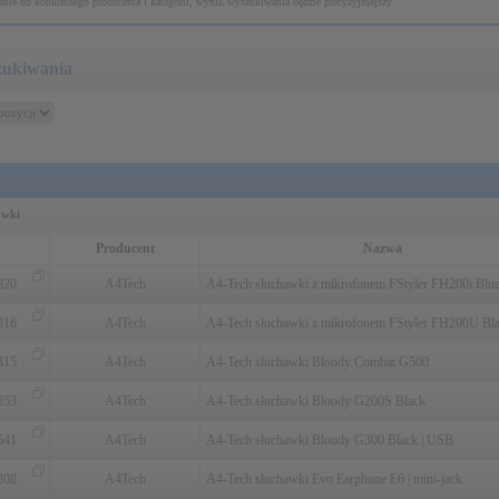
nie do konkretnego producenta i kategorii, wynik wyszukiwania będzie precyzyjniejszy.
zukiwania
awki
Producent
Nazwa
820
A4Tech
A4-Tech słuchawki z mikrofonem FStyler FH200i Blu
816
A4Tech
A4-Tech słuchawki z mikrofonem FStyler FH200U Bl
315
A4Tech
A4-Tech słuchawki Bloody Combat G500
353
A4Tech
A4-Tech słuchawki Bloody G200S Black
541
A4Tech
A4-Tech słuchawki Bloody G300 Black | USB
308
A4Tech
A4-Tech słuchawki Evo Earphone E6 | mini-jack