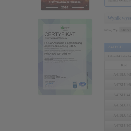
Ogranicz wyszukiwa
Wynik wys
sortuj wg:
A4TECH
Głośniki i słuch
Kod
A4TSLU46
A4TSLU46
A4TSLU44
A4TSLU47
A4TSLU45
A4TSLU10