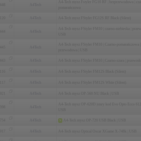
A4-Tech mysz Fstyler FG10 RF | bezprzewodowa | cza
448
A4Tech
pomarańczowa
120
A4Tech
A4-Tech mysz FStyler FG12S RF Black (Silent)
A4-Tech mysz FStyler FM10 | czarno-niebieska | prze
444
A4Tech
USB
A4-Tech mysz FStyler FM10 | Czarno-pomarańczowa |
445
A4Tech
przewodowa | USB
443
A4Tech
A4-Tech mysz FStyler FM10 | Czarno-szara | przewo
116
A4Tech
A4-Tech mysz FStyler FM12S Black (Silent)
117
A4Tech
A4-Tech mysz FStyler FM12S White (Silent)
921
A4Tech
A4-Tech mysz OP-560 NU Black | USB
A4-Tech mysz OP-620D |stary kod Evo Opto Ecco 612
398
A4Tech
USB
754
A4Tech
A4-Tech mysz OP-720 USB Black | USB
N
917
A4Tech
A4-Tech mysz Optical Oscar XGame X-748k | USB