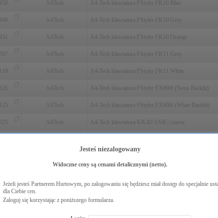
450
A4Tech
A4-Tech klawiatura FStyler FK10 Blue
449
A4Tech
A4-Tech klawiatura FStyler FK10 Grey
451
A4Tech
A4-Tech klawiatura FStyler FK10 Orange
787
A4Tech
A4-Tech klawiatura FStyler FK11 Grey
119
A4Tech
A4-Tech klawiatura FStyler FK11 White
126
A4Tech
A4-Tech klawiatura FStyler FX60H (Neon Backlit)
125
A4Tech
A4-Tech klawiatura FStyler FX60H (White Backlit)
925
A4Tech
A4-Tech klawiatura KR-83 USB | czarna
007
A4Tech
A4-Tech klawiatura KR-92 black | USB EOL
Jesteś niezalogowany
976
A4Tech
A4-Tech klawiatura KV-300H Grey | USB| Ultra płask
Widoczne ceny są cenami detalicznymi (netto).
285
A4Tech
A4-Tech mysz BLOODY A70 ACTIVATED
Jeżeli jesteś Partnerem Hurtowym, po zalogowaniu się będziesz miał dostęp do specjalnie ust
A4-Tech mysz BLOODY Blazing A60 USB RGB | cza
dla Ciebie cen.
161
A4Tech
czerwona
Zaloguj się korzystając z poniższego formularza.
A4-Tech mysz Bloody W95 Max USB Sports Lime | cz
Login: