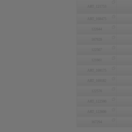
ART_121753
ART_168475
122644
167928
122507
121661
ART_169175
ART_169182
122576
ART_122590
ART_122606
167294