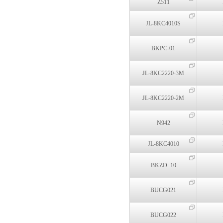
Z511
JL-8KC4010S
BKPC-01
JL-8KC2220-3M
JL-8KC2220-2M
N942
JL-8KC4010
BKZD_10
BUCG021
BUCG022