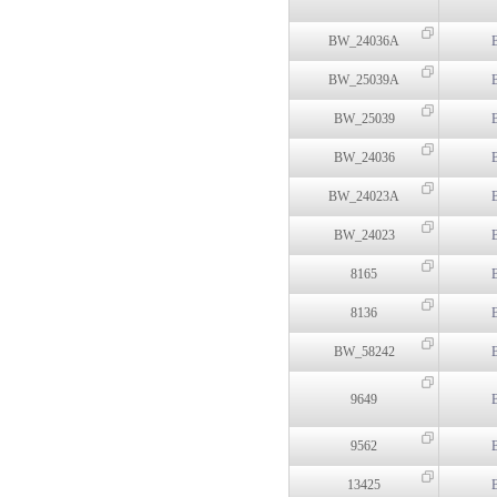
BW_24036A
BW_25039A
BW_25039
BW_24036
BW_24023A
BW_24023
8165
8136
BW_58242
9649
9562
13425