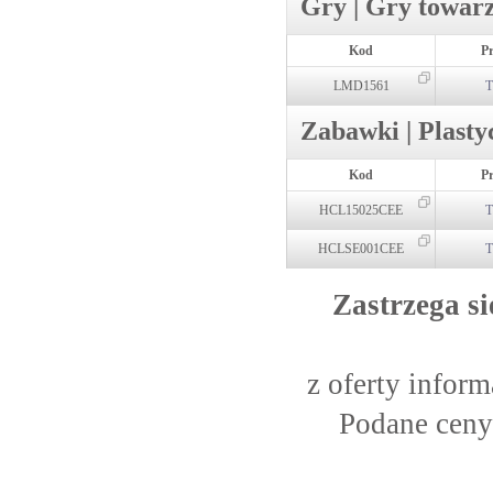
Gry | Gry towar
Kod
P
LMD1561
T
Zabawki | Plasty
Kod
P
HCL15025CEE
T
HCLSE001CEE
T
Zastrzega si
z oferty infor
Podane ceny