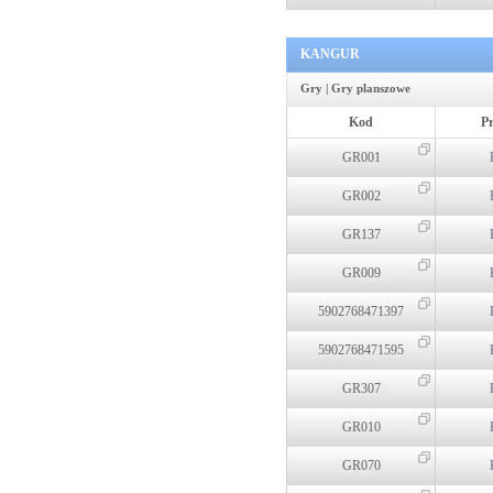
KANGUR
Gry | Gry planszowe
Kod
P
GR001
GR002
GR137
GR009
5902768471397
5902768471595
GR307
GR010
GR070