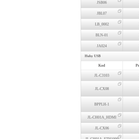
JSB06
JBL07
LB_0002
BLN-01
JA024
Huby USB
Kod
P
JL-C3103
JL-CX08
BPPLH-1
JL-CH01A_HDMI
JL-CX06