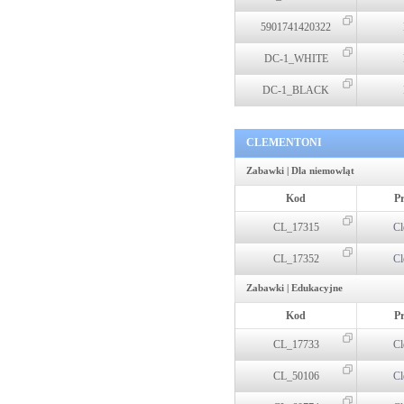
5901741420322
DC-1_WHITE
DC-1_BLACK
CLEMENTONI
Zabawki | Dla niemowląt
Kod
P
CL_17315
Cl
CL_17352
Cl
Zabawki | Edukacyjne
Kod
P
CL_17733
Cl
CL_50106
Cl