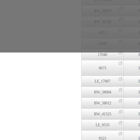
BW_55028
BW_56679
BW_56706
9671
17047
17046
9675
LE_17007
BW_58094
BW_58012
BW_41525
LE_9533
9523