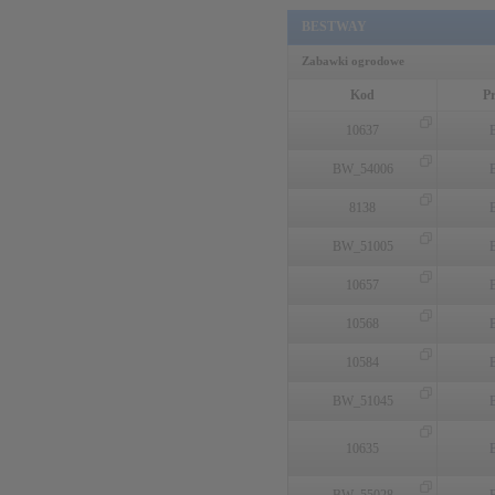
BESTWAY
Zabawki ogrodowe
Kod
P
10637
BW_54006
8138
BW_51005
10657
10568
10584
BW_51045
10635