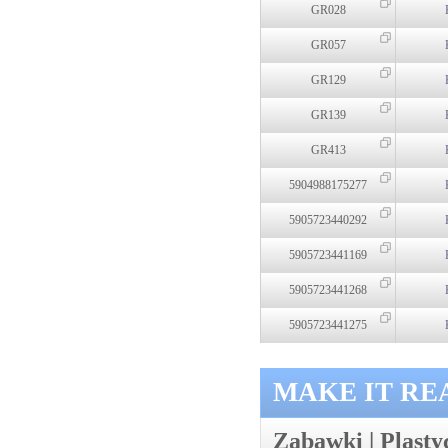
GR028
GR057
GR129
GR139
GR413
5904988175277
5905723440292
5905723441169
5905723441268
5905723441275
MAKE IT RE
Zabawki | Plasty