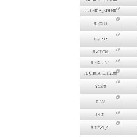
JL-CH01A_ETH1000
JL-CH01A_ETH100
JL-CX11
JL-CZ12
JL-CHC01
JL-CX05A-1
JL-CH01A_ETH2500
YC370
D-398
JH-81
JUH8W1_01