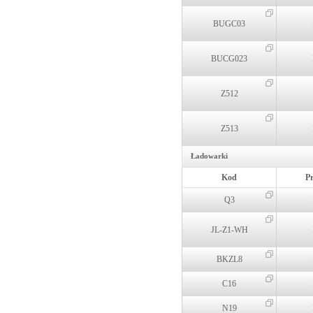
BUGC03
BUCG023
Z512
Z513
Ładowarki
Kod
P
Q3
JL-Z1-WH
BKZL8
C16
N19