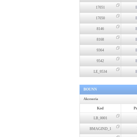
17051
17050
8146
8168
9364
9542
LE_9534
BOUNN
Akcesoria
Kod
P
LB_0001
BMAGIND_1