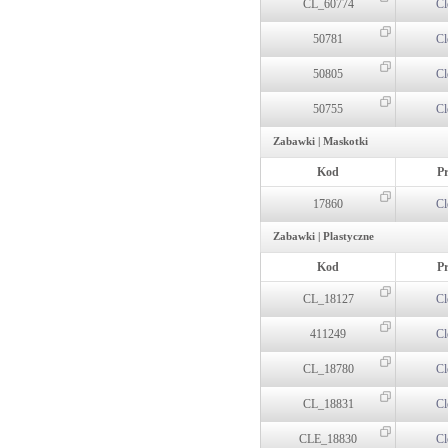
CL_60774
Cl
50781
Cl
50805
Cl
50755
Cl
Zabawki | Maskotki
Kod
P
17860
Cl
Zabawki | Plastyczne
Kod
P
CL_18127
Cl
411249
Cl
CL_18780
Cl
CL_18831
Cl
CLE_18830
Cl