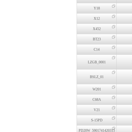
Y18
X12
X452
BT23
C14
LZGB_0001
BSLZ_01
W201
C68A
V21
S-15PD
PD20W_5901741420315