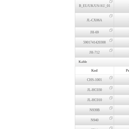
B_EU/UK/US/AU_01
JL-CX06A
JH-69
5901741420308
JH-712
Kable
Kod
P
CHS-1001
JL-HC030
JL-HC010
N939B
N940