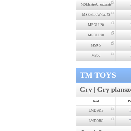
MSElektroUrzadzenie
MSElektroWklad45
MROLL20
MROLL50
MS9-5
MS50
TM TOYS
Gry | Gry plans
Kod
P
LMD8613
T
LMD9682
T