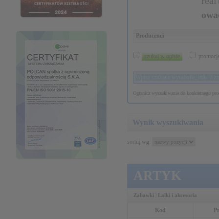
real
owa
Producenci
szukaj w opisie
promocj
Ogranicz wyszukiwanie do konkretnego prod
Wynik wyszukiwania
sortuj wg:
ARTYK
Zabawki | Lalki i akcesoria
Kod
P