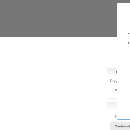
Opis pr
Oryginalny,
p
Przeznaczony
Param
Typ prod
Producent