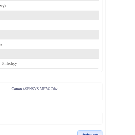
owy)
wa
- 6 miesięcy
Canon
i-SENSYS MF742Cdw