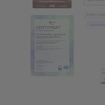
Ogranicz wyszukiwa
Toner Can
powrót do c