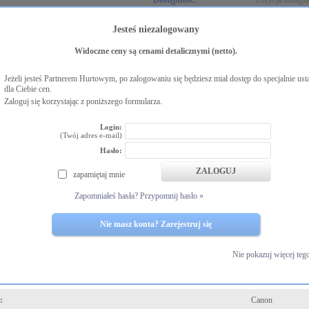
Dostępność:
Pozycja dostęp
Magazyn centra
Jesteś niezalogowany
KALKULATOR CENOWY
Widoczne ceny są cenami detalicznymi (netto).
-
+
+
Jeżeli jesteś Partnerem Hurtowym, po zalogowaniu się będziesz miał dostęp do specjalnie ust
dla Ciebie cen.
=
NARZUT
Zaloguj się korzystając z poniższego formularza.
+ VA
MARŻA
Login:
(Twój adres e-mail)
Hasło:
oduktu
zapamiętaj mnie
urpurowy toner
firmy Canon.
Zapomniałeś hasła? Przypomnij hasło »
 do stosowania w urządzeniach laserowych firmy Canon.
Nie masz konta? Zarejestruj się
etry
Nie pokazuj więcej teg
uktu:
Oryginalny
:
Canon