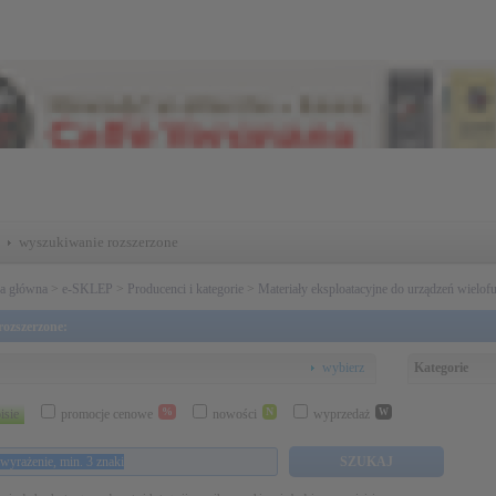
wyszukiwanie rozszerzone
na główna
>
e-SKLEP
>
Producenci i kategorie
>
Materiały eksploatacyjne do urządzeń wielo
ozszerzone:
wybierz
Kategorie
%
N
isie
promocje cenowe
nowości
wyprzedaż
W