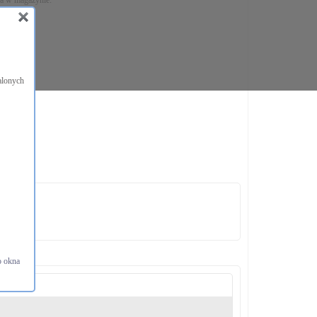
na w magazynie:
lny
alonych
T
o okna