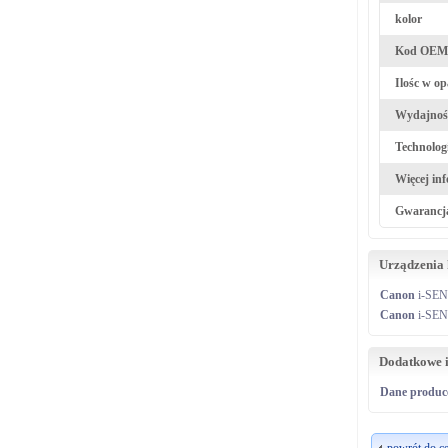
kolor
Kod OEM
Ilośc w o
Wydajność
Technolog
Więcej inf
Gwarancj
Urządzenia
Canon
i-SE
Canon
i-SE
Dodatkowe 
Dane produc