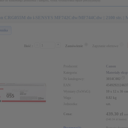
nie do konkretnego producenta i kategorii, wynik wyszukiwania będzie precyzyjniejszy.
on CRG055M do i-SENSYS MF742Cdw/MF744Cdw | 2100 str. 
ennika
-
+
Ilość :
Zamówienie
Zapytanie ofertowe
Producent:
Canon
Kategoria:
Materiały eksp
Nr katalogowy:
3014C002
EAN:
454929212463
Wymiary (SxWxG):
10 x 12 x 36 c
Waga :
0.82 kg
Jednostka:
szt.
439.30 zł
Cena:
net
(540.34 zł brutto)