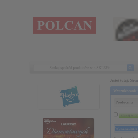
Jesteś tutaj:
Stro
Wyszukiwanie r
Producenci
szukaj w op