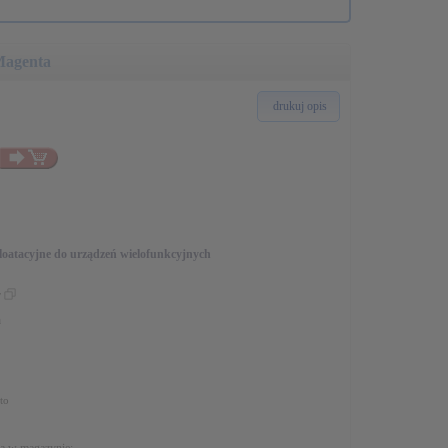
| Magenta
drukuj opis
loatacyjne do urządzeń wielofunkcyjnych
7
m
to