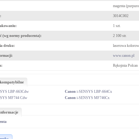
magenta (purpur
:
3014C002
pakowaniu:
1 szt.
 (wg normy producenta):
2 100 str.
ia druku:
laserowa koloro
ormacji:
www.canon.pl
a:
Rękojmia Polcan 
 kompatybilne
NSYS LBP-663Cdw
Canon
i-SENSYS LBP-664Cx
NSYS MF744 Cdw
Canon
i-SENSYS MF746Cx
informacje
enta