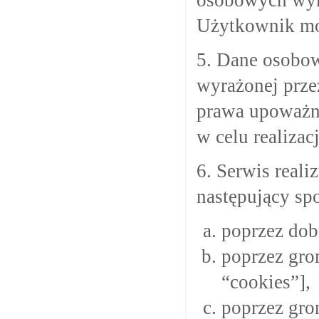
Użytkownik mo
5. Dane osobow
wyrażonej prze
prawa upoważni
w celu realiza
6. Serwis real
następujący sp
poprzez dob
poprzez gro
“cookies”],
poprzez gr