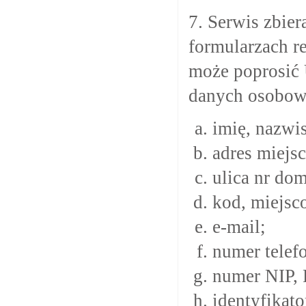
7. Serwis zbie
formularzach r
może poprosić 
danych osobow
imię, nazwi
adres miejs
ulica nr do
kod, miejsc
e-mail;
numer telef
numer NIP
identyfikat