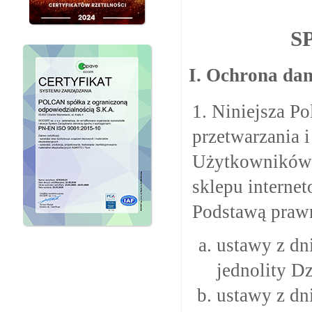
S
I. Ochrona da
1. Niniejsza P
przetwarzania 
Użytkowników w
sklepu interne
Podstawą prawn
ustawy z dn
jednolity Dz
ustawy z dni