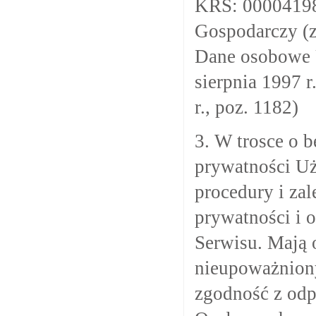
KRS: 00004198
Gospodarczy (z
Dane osobowe U
sierpnia 1997 r
r., poz. 1182)
3. W trosce o 
prywatności U
procedury i za
prywatności i 
Serwisu. Mają 
nieupoważniony
zgodność z od