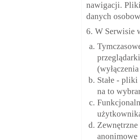
nawigacji. Pli
danych osobow
6. W Serwisie 
Tymczasowe 
przeglądark
(wyłączenia 
Stałe - plik
na to wybra
Funkcjonaln
użytkownika
Zewnętrzne 
anonimowe d