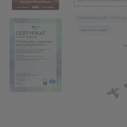
Ogranicz wyszukiwanie do konkretnego prod
Zamiennik palce odrywac
powrót do cennika
Il