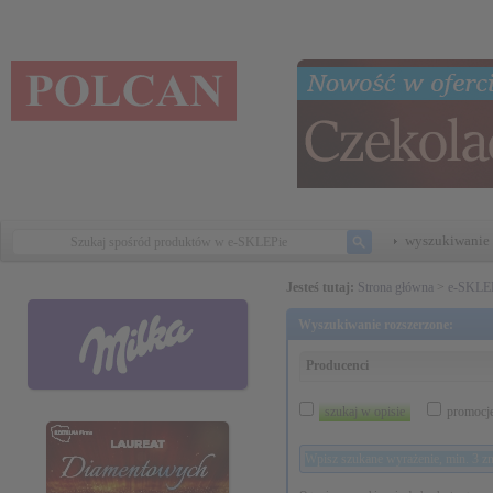
wyszukiwanie 
Jesteś tutaj:
Strona główna
>
e-SKLE
Wyszukiwanie rozszerzone:
Producenci
szukaj w opisie
promocj