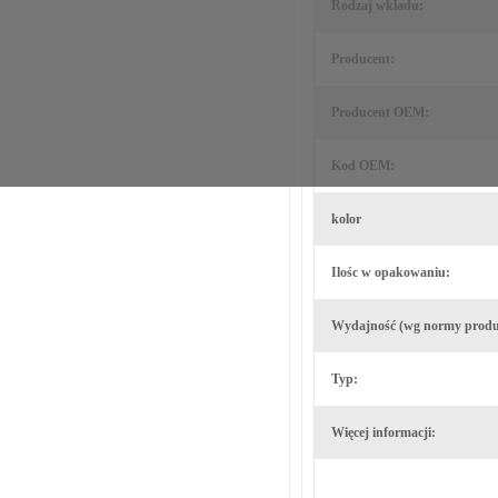
Rodzaj wkładu:
Producent:
Producent OEM:
Kod OEM:
kolor
Ilośc w opakowaniu:
Wydajność (wg normy produ
Typ:
Więcej informacji: