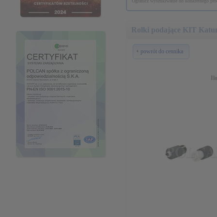
Ogranicz wyszukiwanie do konkretnego prod
Rolki podające KIT Ka
powrót do cennika
Il