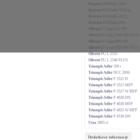
Kyocera
TASKalfa 3500i
Kyocera
TASKalfa 3550cig
Kyocera
TASKalfa 4012i
Kyocera
TASKalfa 508ci
Olivetti
D-Copia 255 MF
Olivetti
D-Copia 3500 MF PLUS
Olivetti
D-Copia 4001 MF
Olivetti
D-Copia 4024 MF PLUS
Olivetti
PG L 2535
Olivetti
PG L 2540 PLUS.
Triumph Adler
350 i
Triumph Adler
DCC 2930
Triumph Adler
P 3521 D
Triumph Adler
P 3521 MFP.
Triumph Adler
P 3527 W MFP
Triumph Adler
P 4020 DN.
Triumph Adler
P 4020 MFP
Triumph Adler
P 4025 W MFP
Triumph Adler
P 4530 DN
Utax
3005 ci
Dodatkowe informacje