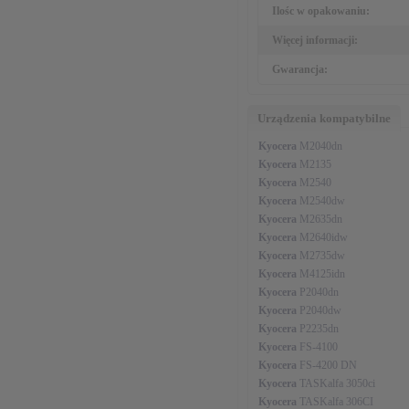
Ilośc w opakowaniu:
Więcej informacji:
Gwarancja:
Urządzenia kompatybilne
Kyocera
M2040dn
Kyocera
M2135
Kyocera
M2540
Kyocera
M2540dw
Kyocera
M2635dn
Kyocera
M2640idw
Kyocera
M2735dw
Kyocera
M4125idn
Kyocera
P2040dn
Kyocera
P2040dw
Kyocera
P2235dn
Kyocera
FS-4100
Kyocera
FS-4200 DN
Kyocera
TASKalfa 3050ci
Kyocera
TASKalfa 306CI