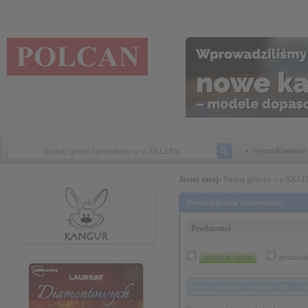
wyszukiwanie 
Jesteś tutaj:
Strona główna
>
e-SKLE
Wyszukiwanie rozszerzone:
Producenci
szukaj w opisie
promocj