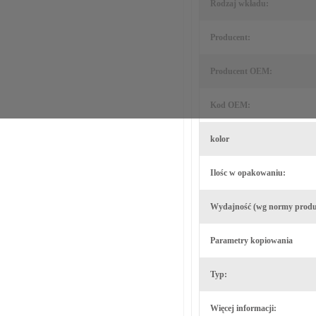
Rodzaj wkładu:
Producent:
Producent OEM:
Kod OEM:
kolor
Ilośc w opakowaniu:
Wydajność (wg normy produ
Parametry kopiowania
Typ:
Więcej informacji: