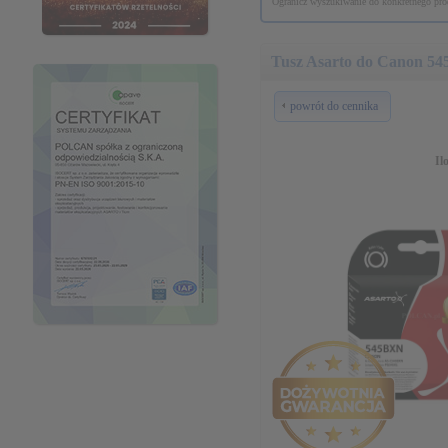
Ogranicz wyszukiwanie do konkretnego prod
Tusz Asarto do Canon 54
powrót do cennika
Il