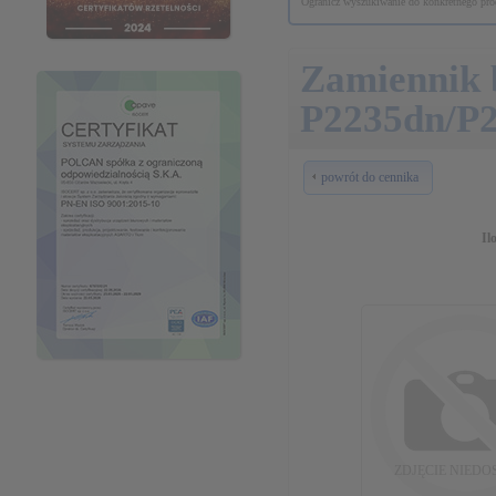
Ogranicz wyszukiwanie do konkretnego prod
Zamiennik
P2235dn/P
powrót do cennika
Il
ZDJĘCIE NIEDO