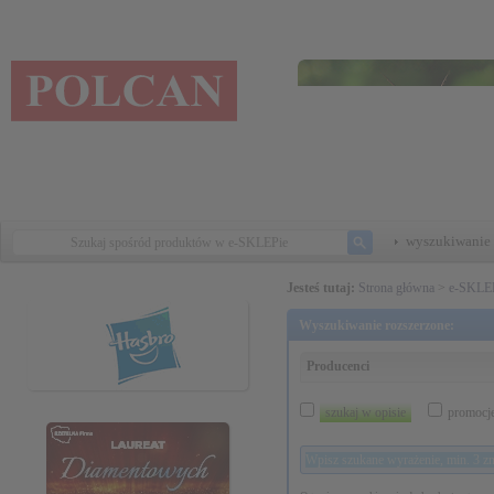
wyszukiwanie 
Jesteś tutaj:
Strona główna
>
e-SKLE
Wyszukiwanie rozszerzone:
Producenci
szukaj w opisie
promocj