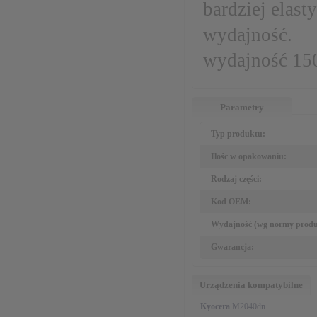
bardziej elas
wydajność.
wydajność 150
Parametry
Typ produktu:
Ilośc w opakowaniu:
Rodzaj części:
Kod OEM:
Wydajność (wg normy produ
Gwarancja:
Urządzenia kompatybilne
Kyocera
M2040dn