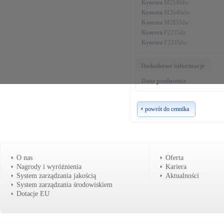
Kyocera
M2540dw
Kyocera
M2640idw
Kyocera
M2835dw
Kyocera
P2235dn
Kyocera
P2335dw
Dodatkowe informacje
Dane producenta
powrót do cennika
O nas
Oferta
Nagrody i wyróżnienia
Kariera
System zarządzania jakością
Aktualności
System zarządzania środowiskiem
Dotacje EU