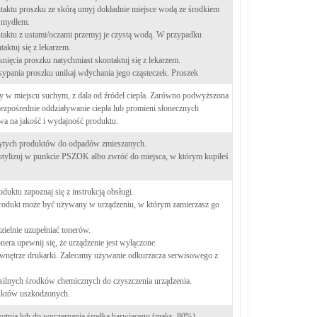
aktu proszku ze skórą umyj dokładnie miejsce wodą ze środkiem
 mydłem.
aktu z ustami/oczami przemyj je czystą wodą. W przypadku
taktuj się z lekarzem.
ięcia proszku natychmiast skontaktuj się z lekarzem.
ypania proszku unikaj wdychania jego cząsteczek. Proszek
y w miejscu suchym, z dala od źródeł ciepła. Zarówno podwyższona
bezpośrednie oddziaływanie ciepła lub promieni słonecznych
a na jakość i wydajność produktu.
żytych produktów do odpadów zmieszanych.
utylizuj w punkcie PSZOK albo zwróć do miejsca, w którym kupiłeś
duktu zapoznaj się z instrukcją obsługi.
produkt może być używany w urządzeniu, w którym zamierzasz go
ielnie uzupełniać tonerów.
era upewnij się, że urządzenie jest wyłączone.
 wnętrze drukarki. Zalecamy używanie odkurzacza serwisowego z
silnych środków chemicznych do czyszczenia urządzenia.
uktów uszkodzonych.
tnia lub do wyczerpania środka barwiącego (maks. 80%)