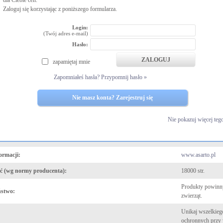
dla Ciebie cen.
etry
Zaloguj się korzystając z poniższego formularza.
uktu:
Zamiennik
Login:
(Twój adres e-mail)
kładu:
nowy
Hasło:
:
Asarto
zapamiętaj mnie
t OEM:
Canon
Zapomniałeś hasła? Przypomnij hasło »
:
2185C002
Nie masz konta? Zarejestruj się
yellow (żółty)
Nie pokazuj więcej teg
pakowaniu:
1 szt.
C55YN
ormacji:
www.asarto.pl
 (wg normy producenta):
18000 str.
Produkty powinny
ństwo:
zwierząt.
Unikaj wszelkieg
ochronnych przy