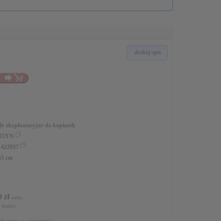
drukuj opis
ły eksploatacyjne do kopiarek
55YN
1422937
 55 cm
0 zł
netto
 brutto)