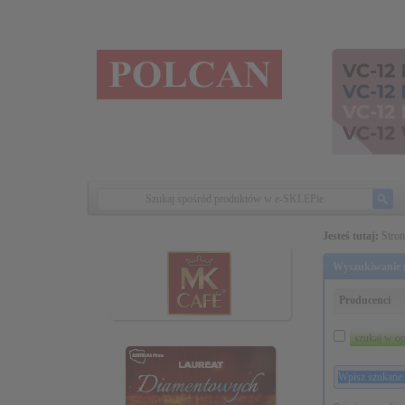
Jesteś tutaj:
Stro
Wyszukiwanie r
Producenci
szukaj w op