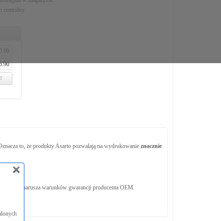
 dostępna w magazynie:
 centralny
T
 Oznacza to, że produkty Asarto pozwalają na wydrukowanie
znacznie
52.
 użycie nie narusza warunków gwarancji producenta OEM.
macyjnych
alonych