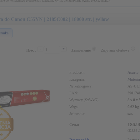
nie do konkretnego producenta i kategorii, wynik wyszukiwania będzie precyzyjniejszy.
to do Canon C55YN | 2185C002 | 18000 str. | yellow
ennika
-
+
Ilość :
Zamówienie
Zapytanie ofertowe
Producent:
Asarto
Kategoria:
Materia
Nr katalogowy:
AS-CC
EAN:
590174
Wymiary (SxWxG):
8 x 8 x
Waga :
0.62 kg
Jednostka:
szt.
186.9
Cena:
(229.89 zł