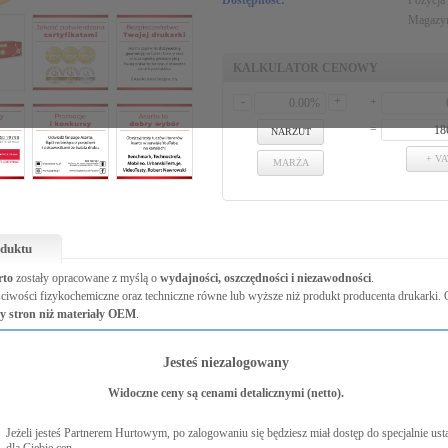
Dostępność:
Pozycja
Magazyn
KALKULATOR CENOWY
-
+
+
=
NARZUT
+ VA
MARŻA
oduktu
rto
zostały opracowane z myślą o
wydajności, oszczędności i niezawodności
.
ściwości fizykochemiczne oraz techniczne równe lub wyższe niż produkt producenta drukarki.
by stron niż materiały OEM
.
rto zostały przebadane w testach drukujących przy 5% zaczernieniu strony wg normy ISO 197
Jesteś niezalogowany
stawia
dobrą jakość wydruków oraz wysoką niezawodność
.
ploatacyjne Asarto są
w pełni kompatybilne
z urządzeniem, do którego są przeznaczone. Ich
Widoczne ceny są cenami detalicznymi (netto).
rukarek i kartridży zamieszczone to zastrzeżone znaki ich producentów. Zostały użyte wyłącznie w celach infor
Jeżeli jesteś Partnerem Hurtowym, po zalogowaniu się będziesz miał dostęp do specjalnie ust