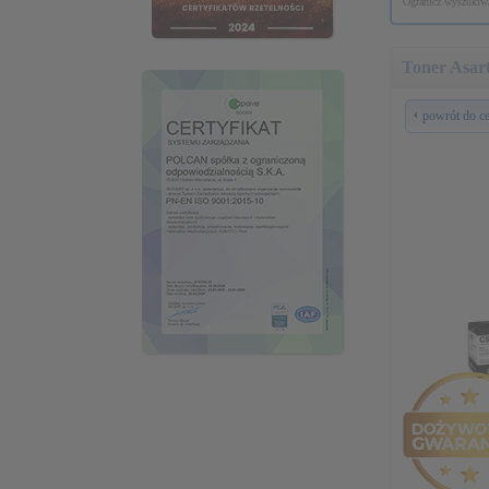
Ogranicz wyszukiwa
Toner Asar
powrót do c