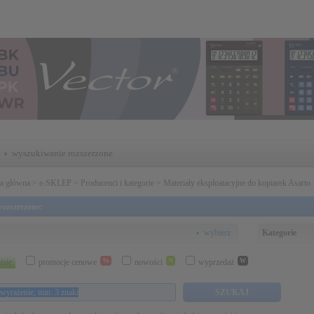
wyszukiwanie rozszerzone
na główna
>
e-SKLEP
>
Producenci i kategorie
>
Materiały eksploatacyjne do kopiarek Asarto
ozszerzone:
wybierz
Kategorie
%
N
isie
promocje cenowe
nowości
wyprzedaż
W