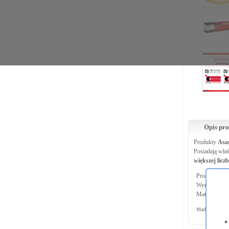
Opis pr
Produkty
Asa
Posiadają wła
większej licz
Produkty Asa
Wynik przed
Materiały eks
Marki i nazwy d