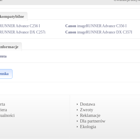
 kompatybilne
RUNNER Advance C256 I
Canon
imageRUNNER Advance C356 I
RUNNER Advance DX C257i
Canon
imageRUNNER Advance DX C357I
informacje
enta
ennika
rta
Dostawa
iera
Zwroty
ualności
Reklamacje
Dla partnerów
Ekologia