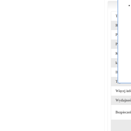
Param
Typ prod
Rodzaj w
Producent
Producen
Kod OEM
kolor
Ilośc w o
Typ:
Więcej inf
Wydajność
Bezpiecze