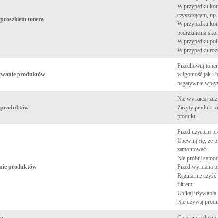
W przypadku kont
czyszczącym, np.
 proszkiem tonera
W przypadku kont
podrażnienia skon
W przypadku połkn
W przypadku rozs
Przechowuj toner
ywanie produktów
wilgotność jak i 
negatywnie wpływ
Nie wyrzucaj zu
a produktów
Zużyty produkt z
produkt.
Przed użyciem pro
Upewnij się, że 
zamontować.
Nie próbuj samodz
nie produktów
Przed wymianą ton
Regularnie czyść
filtrem.
Unikaj używania 
Nie używaj prod
a:
Gwarancja dożywo