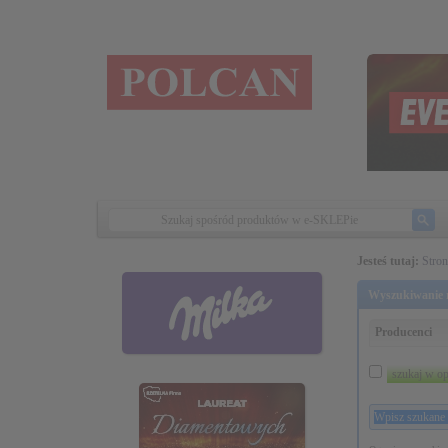
Jesteś tutaj:
Stro
Wyszukiwanie r
Producenci
szukaj w op