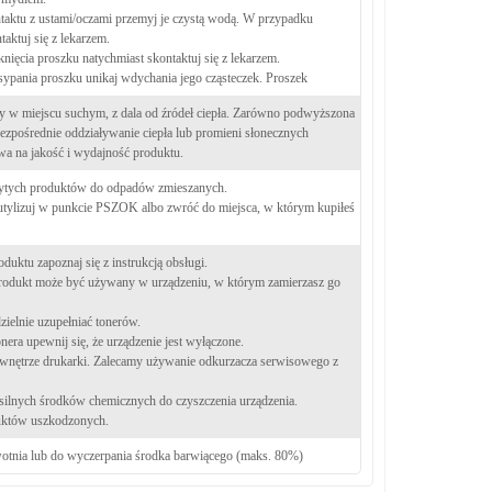
aktu z ustami/oczami przemyj je czystą wodą. W przypadku
taktuj się z lekarzem.
ięcia proszku natychmiast skontaktuj się z lekarzem.
ypania proszku unikaj wdychania jego cząsteczek. Proszek
y w miejscu suchym, z dala od źródeł ciepła. Zarówno podwyższona
bezpośrednie oddziaływanie ciepła lub promieni słonecznych
a na jakość i wydajność produktu.
żytych produktów do odpadów zmieszanych.
utylizuj w punkcie PSZOK albo zwróć do miejsca, w którym kupiłeś
duktu zapoznaj się z instrukcją obsługi.
produkt może być używany w urządzeniu, w którym zamierzasz go
ielnie uzupełniać tonerów.
era upewnij się, że urządzenie jest wyłączone.
 wnętrze drukarki. Zalecamy używanie odkurzacza serwisowego z
silnych środków chemicznych do czyszczenia urządzenia.
uktów uszkodzonych.
tnia lub do wyczerpania środka barwiącego (maks. 80%)