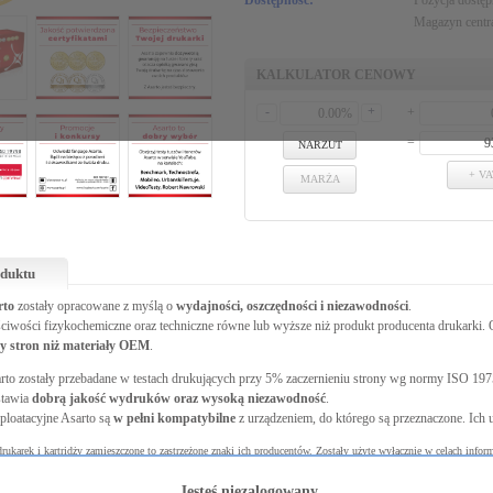
Dostępność:
Pozycja dostę
Magazyn centr
KALKULATOR CENOWY
-
+
+
=
NARZUT
+ VA
MARŻA
oduktu
rto
zostały opracowane z myślą o
wydajności, oszczędności i niezawodności
.
ściwości fizykochemiczne oraz techniczne równe lub wyższe niż produkt producenta drukarki.
by stron niż materiały OEM
.
rto zostały przebadane w testach drukujących przy 5% zaczernieniu strony wg normy ISO 197
stawia
dobrą jakość wydruków oraz wysoką niezawodność
.
ploatacyjne Asarto są
w pełni kompatybilne
z urządzeniem, do którego są przeznaczone. Ich
rukarek i kartridży zamieszczone to zastrzeżone znaki ich producentów. Zostały użyte wyłącznie w celach infor
Jesteś niezalogowany