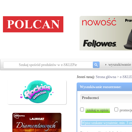
wyszukiwanie 
Jesteś tutaj:
Strona główna
>
e-SKLE
Wyszukiwanie rozszerzone:
Producenci
szukaj w opisie
promocj