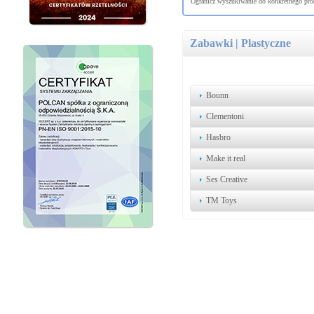
Ogranicz wyszukiwanie do konkretnego prod
Zabawki | Plastyczne
Bounn
Clementoni
Hasbro
Make it real
Ses Creative
TM Toys