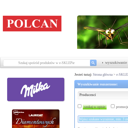
wyszukiwanie 
Jesteś tutaj:
Strona główna
>
e-SKLE
Wyszukiwanie rozszerzone:
Producenci
szukaj w opisie
promocj