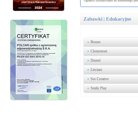
Ogranicz wyszukiwanie do konkretnego prod
Zabawki | Edukacyjne
Bounn
Clementoni
Dumel
Liściani
Ses Creative
Smily Play