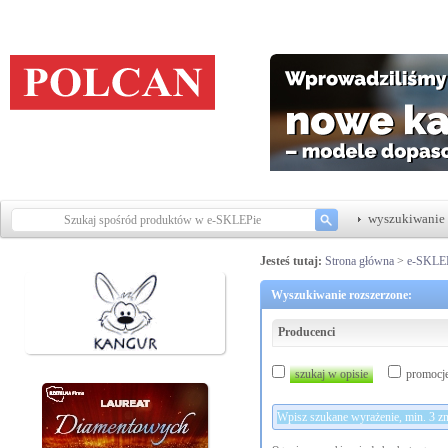
wyszukiwanie 
Jesteś tutaj:
Strona główna
>
e-SKLE
Wyszukiwanie rozszerzone:
Producenci
szukaj w opisie
promocj