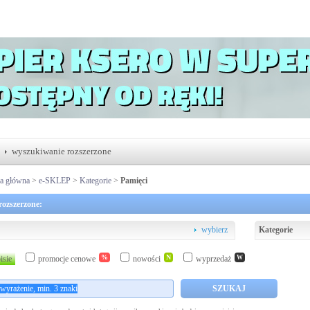
wyszukiwanie rozszerzone
na główna
>
e-SKLEP
>
Kategorie
>
Pamięci
ozszerzone:
wybierz
Kategorie
%
N
isie
promocje cenowe
nowości
wyprzedaż
W