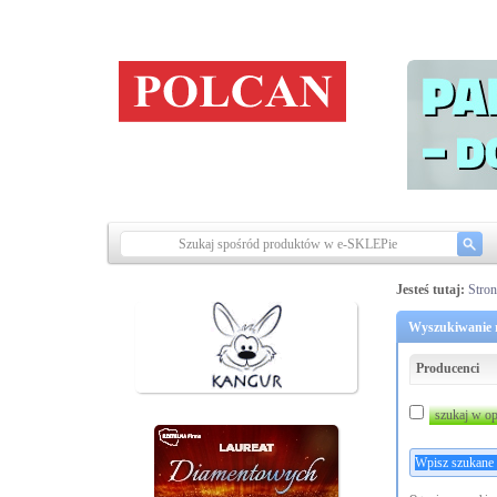
Jesteś tutaj:
Stro
Wyszukiwanie r
Producenci
szukaj w op