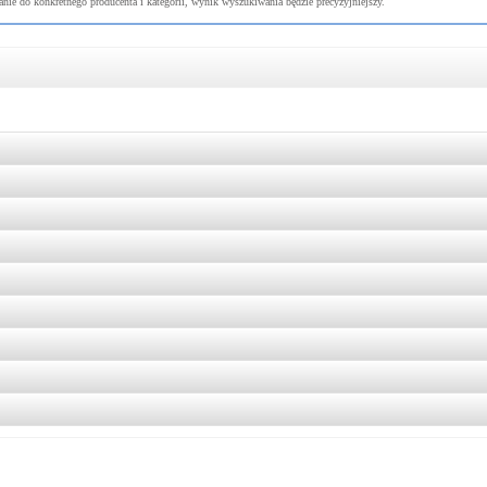
nie do konkretnego producenta i kategorii, wynik wyszukiwania będzie precyzyjniejszy.