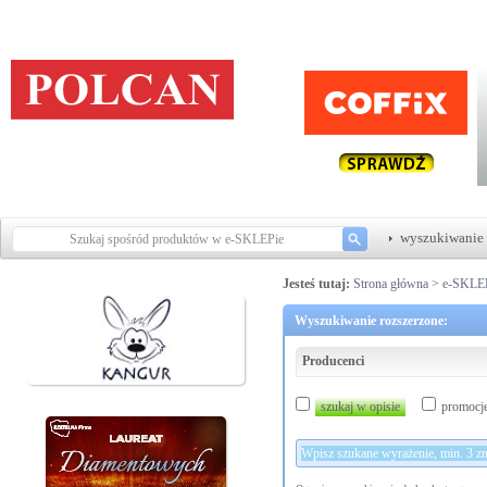
wyszukiwanie 
Jesteś tutaj:
Strona główna
>
e-SKLE
Wyszukiwanie rozszerzone:
Producenci
szukaj w opisie
promocj