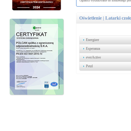
Ogranicz wyszukiwanie do konkretnego prod
Oświetlenie | Latarki czo
Energizer
Esperanza
everActive
Petzl