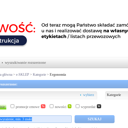
wyszukiwanie rozszerzone
na główna
>
e-SKLEP
>
Kategorie
>
Ergonomia
ozszerzone:
wybierz
Kategorie
%
N
isie
promocje cenowe
nowości
wyprzedaż
W