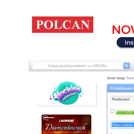
Jesteś tutaj:
Stro
Wyszukiwanie r
Producenci
szukaj w op