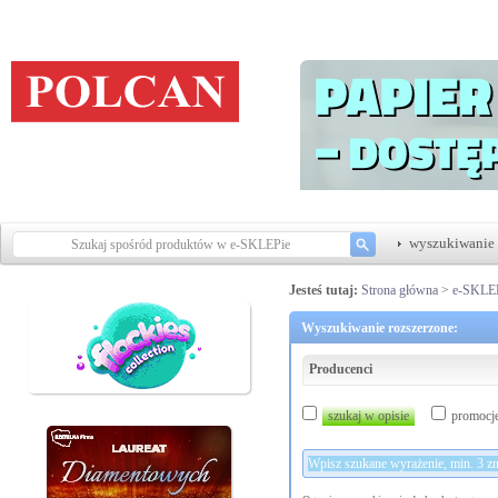
wyszukiwanie 
Jesteś tutaj:
Strona główna
>
e-SKLE
Wyszukiwanie rozszerzone:
Producenci
szukaj w opisie
promocj