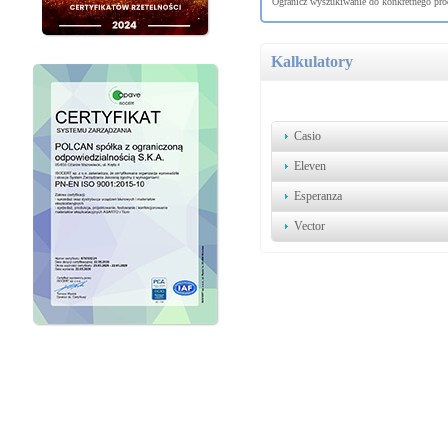
Ogranicz wyszukiwanie do konkretnego prod
Kalkulatory
Casio
Eleven
Esperanza
Vector