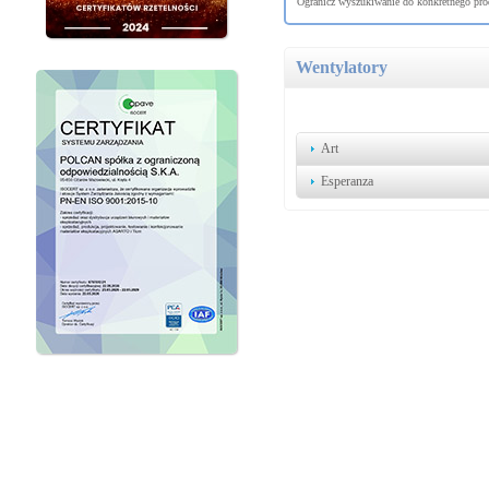
Ogranicz wyszukiwanie do konkretnego prod
Wentylatory
Art
Esperanza