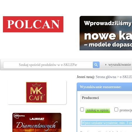
wyszukiwanie 
Jesteś tutaj:
Strona główna
>
e-SKLE
Wyszukiwanie rozszerzone:
Producenci
szukaj w opisie
promocj