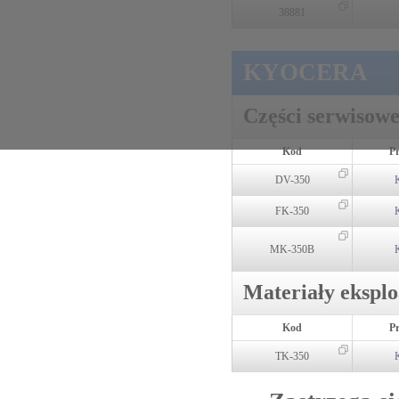
38881
KYOCERA
Części serwisow
Kod
P
DV-350
FK-350
MK-350B
Materiały ekspl
Kod
P
TK-350