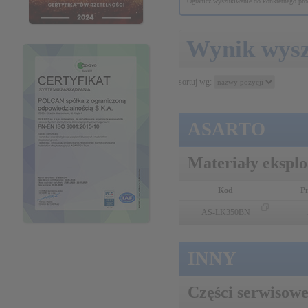
Ogranicz wyszukiwanie do konkretnego prod
Wynik wys
sortuj wg:
ASARTO
Materiały ekspl
Kod
P
AS-LK350BN
INNY
Części serwisow