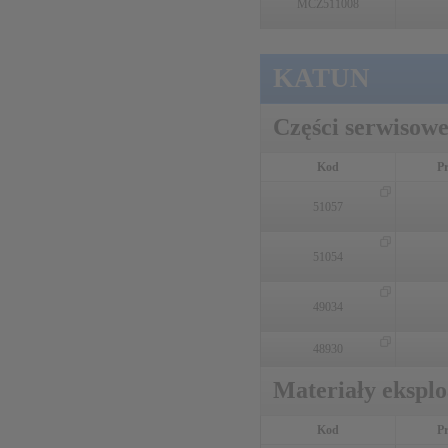
MCZ511008
KATUN
Części serwisow
Kod
P
51057
51054
49034
48930
Materiały ekspl
Kod
P