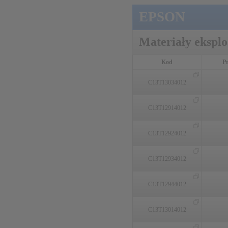
EPSON
Materiały ekspl
Kod
P
C13T13034012
C13T12914012
C13T12924012
C13T12934012
C13T12944012
C13T13014012