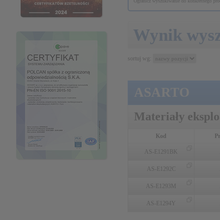
Ogranicz wyszukiwanie do konkretnego prod
Wynik wys
sortuj wg:
ASARTO
Materiały ekspl
Kod
P
AS-E1291BK
AS-E1292C
AS-E1293M
AS-E1294Y